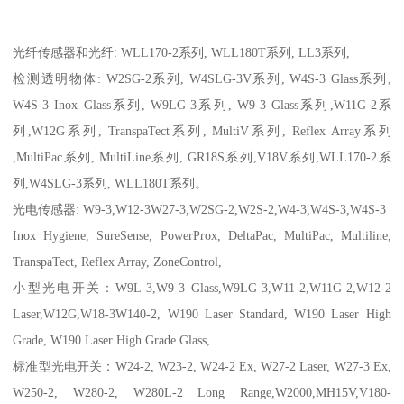
光纤传感器和光纤: WLL170-2系列, WLL180T系列, LL3系列,
检测透明物体: W2SG-2系列, W4SLG-3V系列, W4S-3 Glass系列,
W4S-3 Inox Glass系列, W9LG-3系列, W9-3 Glass系列,W11G-2系
列,W12G系列, TranspaTect系列, MultiV系列, Reflex Array系列
,MultiPac系列, MultiLine系列, GR18S系列,V18V系列,WLL170-2系
列,W4SLG-3系列, WLL180T系列。
光电传感器: W9-3,W12-3W27-3,W2SG-2,W2S-2,W4-3,W4S-3,W4S-3
Inox Hygiene, SureSense, PowerProx, DeltaPac, MultiPac, Multiline,
TranspaTect, Reflex Array, ZoneControl,
小型光电开关：W9L-3,W9-3 Glass,W9LG-3,W11-2,W11G-2,W12-2
Laser,W12G,W18-3W140-2, W190 Laser Standard, W190 Laser High
Grade, W190 Laser High Grade Glass,
标准型光电开关：W24-2, W23-2, W24-2 Ex, W27-2 Laser, W27-3 Ex,
W250-2, W280-2, W280L-2 Long Range,W2000,MH15V,V180-