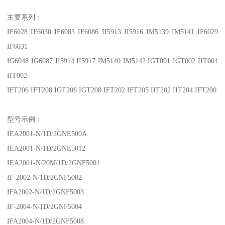
主要系列：
IF6028 IF6030 IF6083 IF6086 II5913 II5916 IM5139 IM5141 IF6029
IF6031
IG6048 IG6087 II5914 II5917 IM5140 IM5142 IGT001 IGT002 IIT001
IIT002
IFT206 IFT208 IGT206 IGT208 IFT202 IFT205 IIT202 IIT204 IFT200
型号示例：
IEA2001-N/1D/2GNE500A
IEA2001-N/1D/2GNE5012
IEA2001-N/20M/1D/2GNF5001
IF-2002-N/1D/2GNF5002
IFA2002-N/1D/2GNF5003
IF-2004-N/1D/2GNF5004
IFA2004-N/1D/2GNF5008